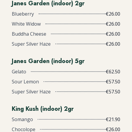
Janes Garden (indoor) 2gr
Blueberry
€26.00
White Widow
€26.00
Buddha Cheese
€26.00
Super Silver Haze
€26.00
Janes Garden (indoor) 5gr
Gelato
€62.50
Sour Lemon
€57.50
Super Silver Haze
€57.50
King Kush (indoor) 2gr
Somango
€21.90
Chocolope
€26.00