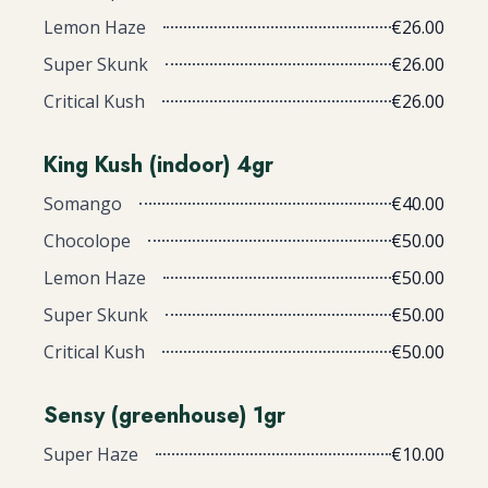
Lemon Haze
€26.00
Super Skunk
€26.00
Critical Kush
€26.00
King Kush (indoor) 4gr
Somango
€40.00
Chocolope
€50.00
Lemon Haze
€50.00
Super Skunk
€50.00
Critical Kush
€50.00
Sensy (greenhouse) 1gr
Super Haze
€10.00