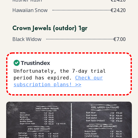
Hawaiian Snow
€24.20
Crown Jewels (outdor) 1gr
Black Widow
€7.00
Unfortunately, the 7-day trial
period has expired.
Check our
subscription plans! >>