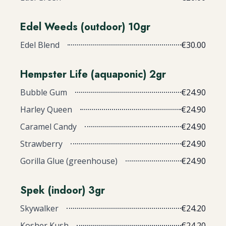
Edel Weeds (outdoor) 10gr
Edel Blend
€30.00
Hempster Life (aquaponic) 2gr
Bubble Gum
€24.90
Harley Queen
€24.90
Caramel Candy
€24.90
Strawberry
€24.90
Gorilla Glue (greenhouse)
€24.90
Spek (indoor) 3gr
Skywalker
€24.20
Kosher Kush
€24.20