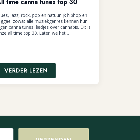
ll time canna tunes top 30
lues, jazz, rock, pop en natuurlijk hiphop en
eggae: zowat alle muziekgenres kennen hun
igen canna tunes, liedjes over cannabis. Dit is
nze all time top 30. Laten we het…
VERDER LEZEN
VERZENDEN