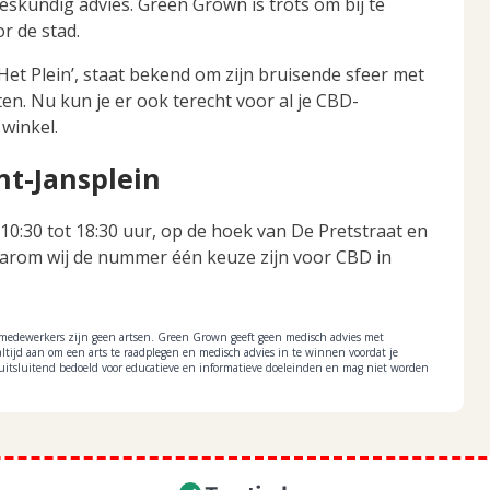
eskundig advies. Green Grown is trots om bij te
r de stad.
‘Het Plein’, staat bekend om zijn bruisende sfeer met
en. Nu kun je er ook terecht voor al je CBD-
winkel.
t-Jansplein
10:30 tot 18:30 uur, op de hoek van De Pretstraat en
aarom wij de nummer één keuze zijn voor CBD in
medewerkers zijn geen artsen. Green Grown geeft geen medisch advies met
ltijd aan om een arts te raadplegen en medisch advies in te winnen voordat je
s uitsluitend bedoeld voor educatieve en informatieve doeleinden en mag niet worden