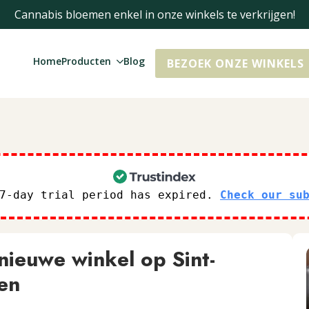
Cannabis bloemen enkel in onze winkels te verkrijgen!
Home
Producten
Blog
BEZOEK ONZE WINKELS
 7-day trial period has expired.
Check our su
ieuwe winkel op Sint-
en