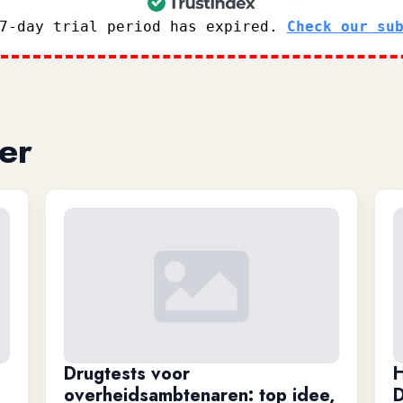
 7-day trial period has expired.
Check our su
er
Drugtests voor
H
overheidsambtenaren: top idee,
D