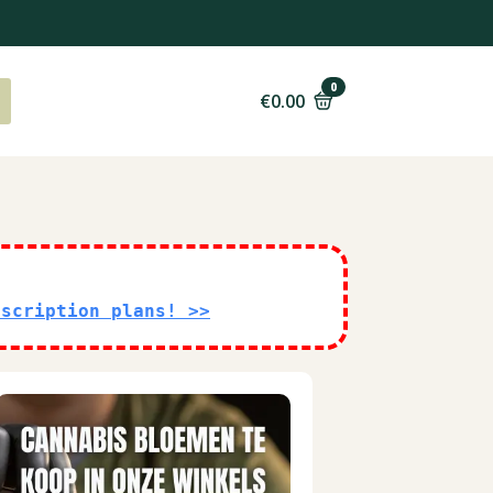
0
€
0.00
bscription plans! >>