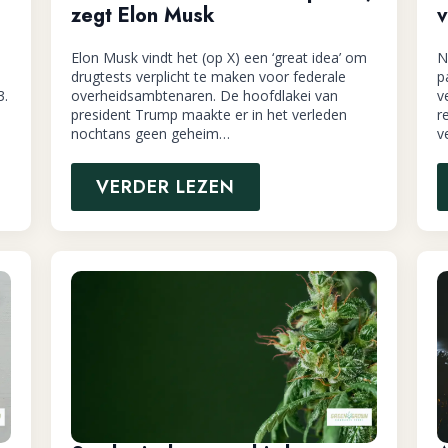
zegt Elon Musk
v
Elon Musk vindt het (op X) een ‘great idea’ om
N
drugtests verplicht te maken voor federale
p
3.
overheidsambtenaren. De hoofdlakei van
v
president Trump maakte er in het verleden
r
nochtans geen geheim…
v
VERDER LEZEN