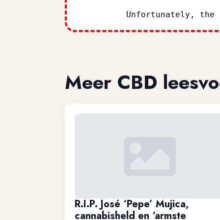
Unfortunately, the
Meer CBD leesvo
R.I.P. José ‘Pepe’ Mujica,
cannabisheld en ‘armste